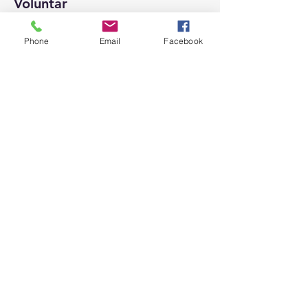
Voluntar
Leer más
Phone
Email
Facebook
Precio
USD 0.00
Compartir este evento
Coalición de personas sin
hogar de Texarkana
PO Box 7558
Texarkana, TX 75505