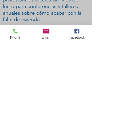
lucro para conferencias y talleres
anuales sobre cómo acabar con la
falta de vivienda.
Becas para personas sin hogar.
Phone
Email
Facebook
Solicitudes de asistencia de
emergencia para personas sin hogar
caso por caso.
Apoyo de asistencia a veteranos a
través del programa VASH.